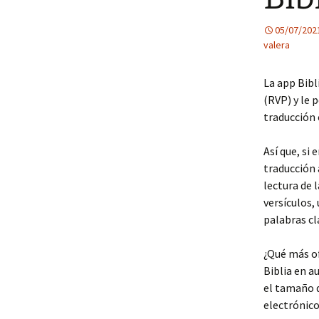
05/07/202
valera
La app Bibl
(RVP) y le 
traducción e
Así que, si 
traducción 
lectura de 
versículos,
palabras c
¿Qué más of
Biblia en a
el tamaño d
electrónico