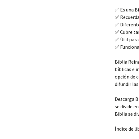
✅ Es una Bi
✅ Recuerda 
✅ Diferent
✅ Cubre ta
✅ Útil para 
✅ Funciona 
Biblia Rein
bíblicas e i
opción de c
difundir la
Descarga Bib
se divide e
Biblia se di
Índice de li