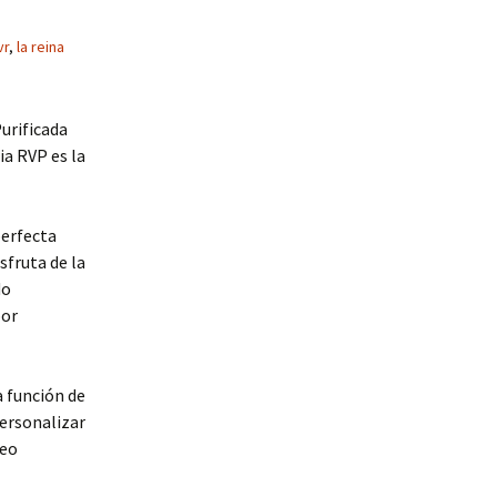
vr
,
la reina
Purificada
ia RVP es la
perfecta
sfruta de la
do
por
a función de
personalizar
reo