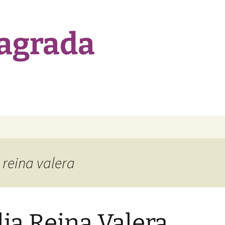
Sagrada
a reina valera
lia Reina Valera