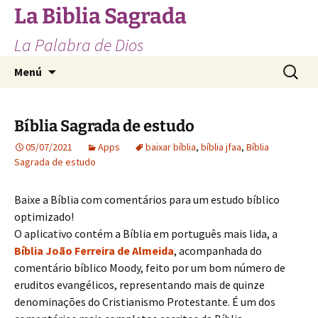
Saltar
La Biblia Sagrada
al
La Palabra de Dios
contenido
Buscar:
Menú
Bíblia Sagrada de estudo
05/07/2021
Apps
baixar bíblia
,
bíblia jfaa
,
Bíblia
Sagrada de estudo
Baixe a Bíblia com comentários para um estudo bíblico
optimizado!
O aplicativo contém a Bíblia em português mais lida, a
Bíblia João Ferreira de Almeida
, acompanhada do
comentário bíblico Moody, feito por um bom número de
eruditos evangélicos, representando mais de quinze
denominações do Cristianismo Protestante. É um dos